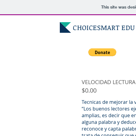
This site was des
CHOICESMART ED
VELOCIDAD LECTURA
$0.00
Tecnicas de mejorar la v
“Los buenos lectores ej
amplias, es decir que en
alguna palabra y deduce
reconoce y capta palabr
trata de conseguir que 