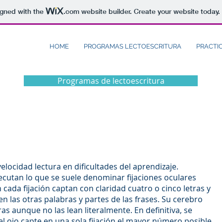
igned with the
.com
website builder. Create your website today.
U
HOME
PROGRAMAS LECTOESCRITURA
PRACTI
Programas de lectoescritura
elocidad lectura en dificultades del aprendizaje.
ecutan lo que se suele denominar fijaciones oculares
 cada fijación captan con claridad cuatro o cinco letras y
n las otras palabras y partes de las frases. Su cerebro
as aunque no las lean literalmente. En definitiva, se
el ojo capte en una sola fijación el mayor número posible