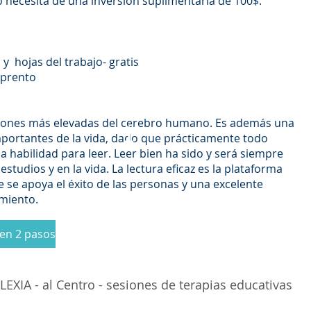
o necesita de una inversion suplimentaria de 100$.
y hojas del trabajo- gratis
mprento
ciones más elevadas del cerebro humano. Es además una
1
mportantes de la vida, dado que prácticamente todo
a habilidad para leer. Leer bien ha sido y será siempre
estudios y en la vida. La lectura eficaz es la plataforma
e se apoya el éxito de las personas y una excelente
imiento.
1
2
n 2 pasos
XIA - al Centro - sesiones de terapias educativas